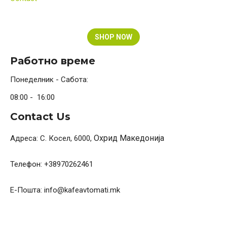
k
a
m
SHOP NOW
Работно време
Понеделник - Сабота:
08:00 - 16:00
Contact Us
Охрид
Македонија
Адреса: С. Косел, 6000,
Телефон: +38970262461
Е-Пошта: info@kafeavtomati.mk